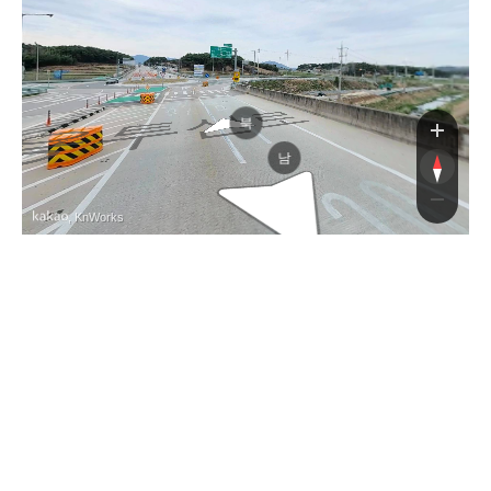
투산로
북
남
, KnWorks