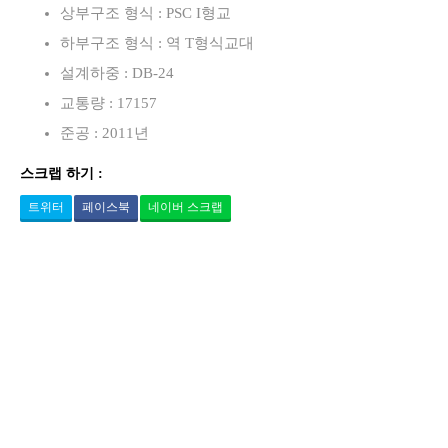
상부구조 형식 : PSC I형교
하부구조 형식 : 역 T형식교대
설계하중 : DB-24
교통량 : 17157
준공 : 2011년
스크랩 하기 :
트위터
페이스북
네이버 스크랩