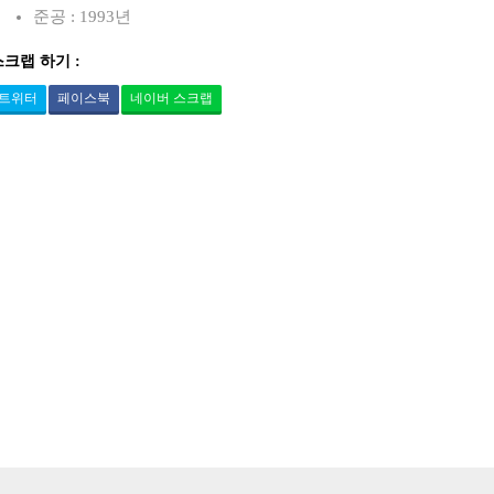
준공 : 1993년
스크랩 하기 :
트위터
페이스북
네이버 스크랩