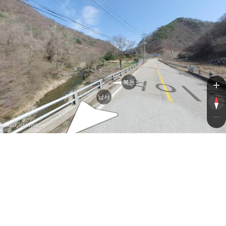
새덕
새덕
북동
남서
, KnWorks