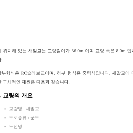
에 위치해 있는 새말교는 교량길이가 36.0m 이며 교량 폭은 8.0m 입
.
상부형식은 RC슬래브교이며, 하부 형식은 중력식입니다. 새말교에 
한 구체적인 제원은 다음과 같습니다.
1. 교량의 개요
교량명 : 새말교
도로종류 : 군도
노선명 :