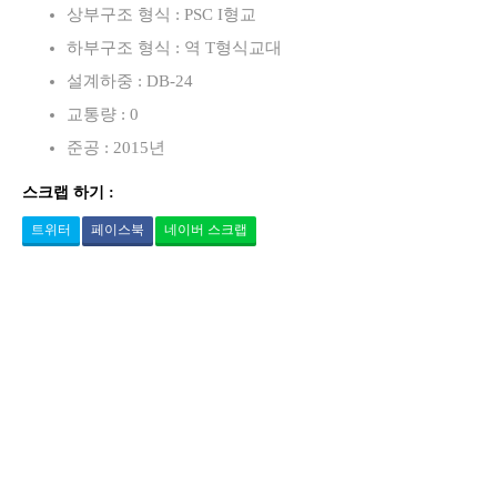
상부구조 형식 : PSC I형교
하부구조 형식 : 역 T형식교대
설계하중 : DB-24
교통량 : 0
준공 : 2015년
스크랩 하기 :
트위터
페이스북
네이버 스크랩