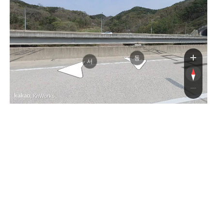
광주대구고속도로
광주대구고속도로
동
서
, KnWorks