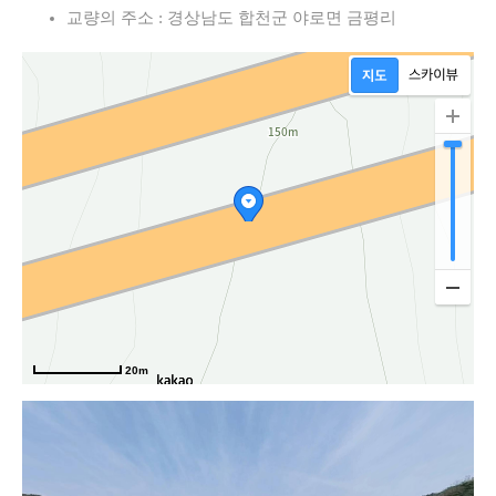
교량의 주소 : 경상남도 합천군 야로면 금평리
20m