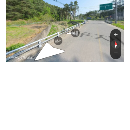
방
북동
남서
, KnWorks