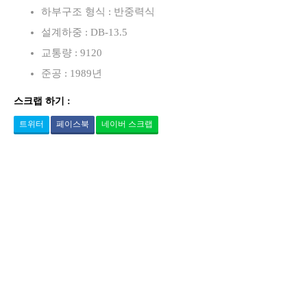
하부구조 형식 : 반중력식
설계하중 : DB-13.5
교통량 : 9120
준공 : 1989년
스크랩 하기 :
트위터
페이스북
네이버 스크랩