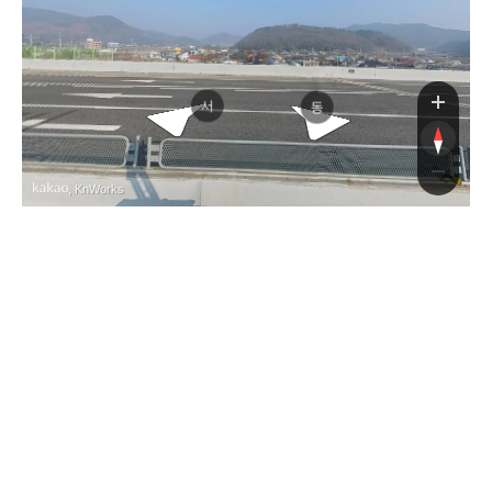
하서대
하서대
서
동
, KnWorks