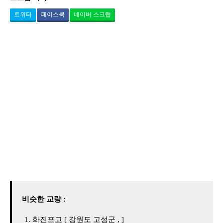
트위터
페이스북
네이버 스크랩
비슷한 교량 :
화진포교 [ 강원도 고성군 , ]