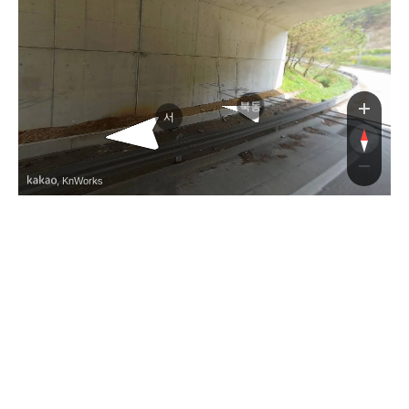
주고속도로
순천완주고속도로
북동
서
, KnWorks