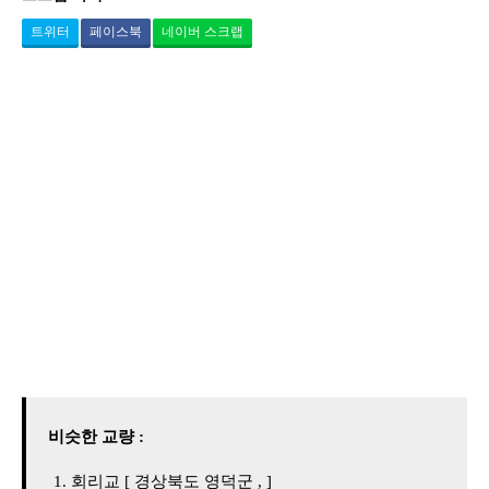
트위터
페이스북
네이버 스크랩
비슷한 교량 :
회리교 [ 경상북도 영덕군 , ]