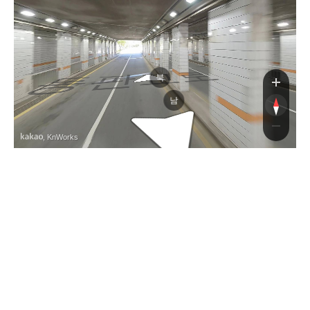
동판교로
동판교로
북
남
, KnWorks