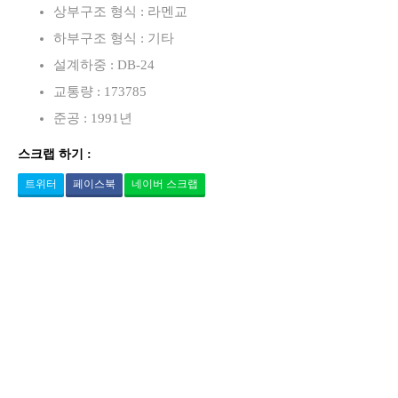
상부구조 형식 : 라멘교
하부구조 형식 : 기타
설계하중 : DB-24
교통량 : 173785
준공 : 1991년
스크랩 하기 :
트위터
페이스북
네이버 스크랩