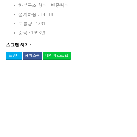
하부구조 형식 : 반중력식
설계하중 : DB-18
교통량 : 1391
준공 : 1993년
스크랩 하기 :
트위터
페이스북
네이버 스크랩