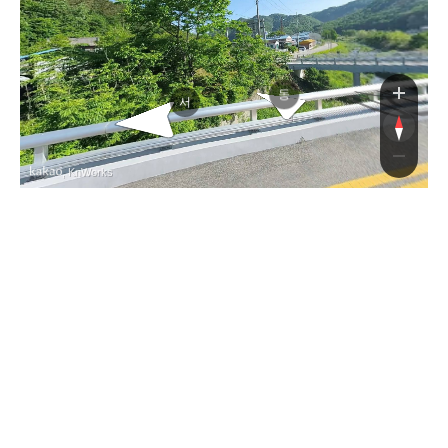
삼재로
삼재로
동
서
, KnWorks