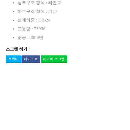
상부구조 형식 : 라멘교
하부구조 형식 : 기타
설계하중 : DB-24
교통량 : 73936
준공 : 2006년
스크랩 하기 :
트위터
페이스북
네이버 스크랩