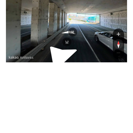
다삼로
다삼로
북
남
, KnWorks