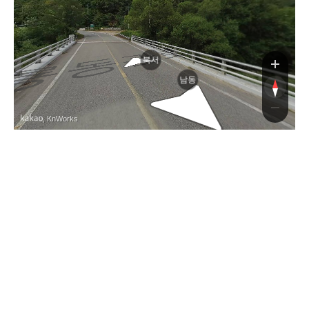
관로
북서
남동
, KnWorks