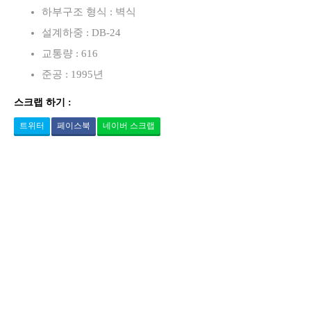
하부구조 형식 : 벽식
설계하중 : DB-24
교통량 : 616
준공 : 1995년
스크랩 하기 :
트위터
페이스북
네이버 스크랩