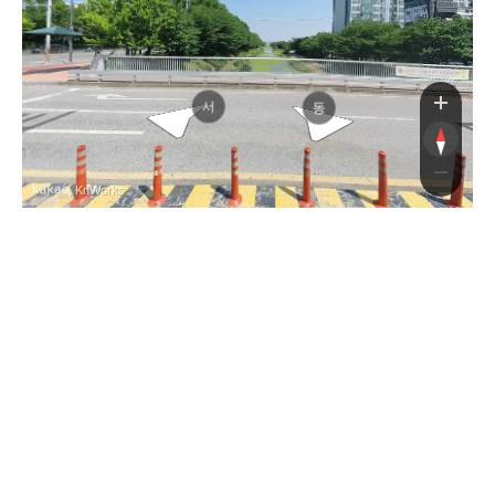
살라리
살라리
서
동
, KnWorks