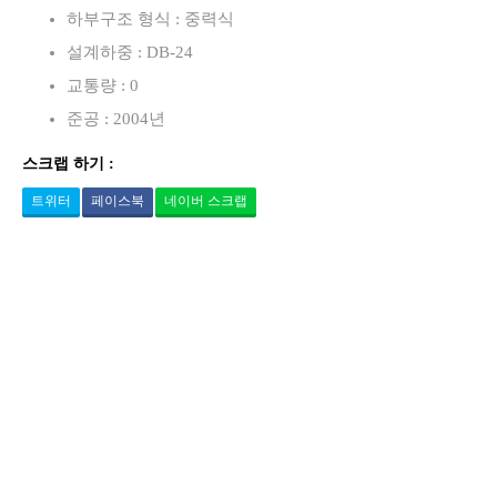
하부구조 형식 : 중력식
설계하중 : DB-24
교통량 : 0
준공 : 2004년
스크랩 하기 :
트위터
페이스북
네이버 스크랩