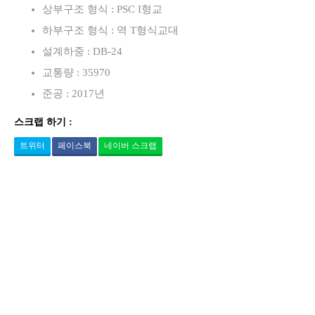
상부구조 형식 : PSC I형교
하부구조 형식 : 역 T형식교대
설계하중 : DB-24
교통량 : 35970
준공 : 2017년
스크랩 하기 :
트위터
페이스북
네이버 스크랩