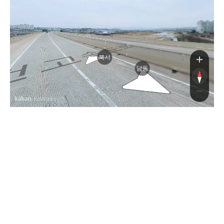
자
북서
남동
, KnWorks