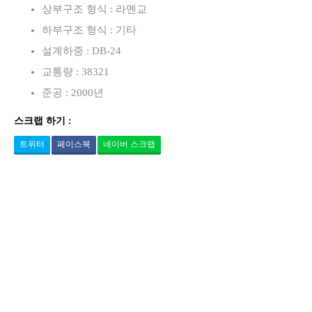
상부구조 형식 : 라멘교
하부구조 형식 : 기타
설계하중 : DB-24
교통량 : 38321
준공 : 2000년
스크랩 하기 :
트위터
페이스북
네이버 스크랩