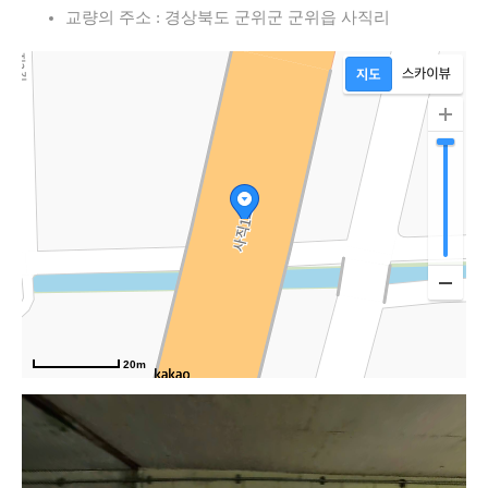
교량의 주소 : 경상북도 군위군 군위읍 사직리
20m