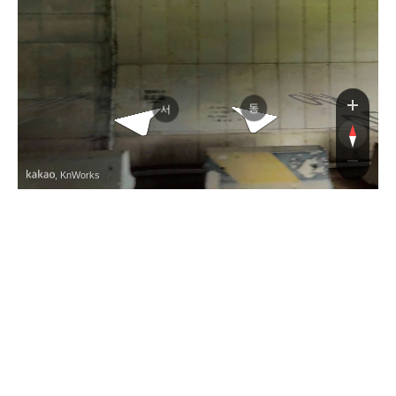
중앙고속도로
중앙고속도로
동
서
, KnWorks