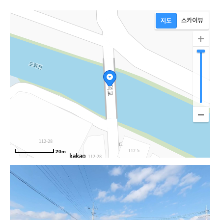
20m
땅끝로