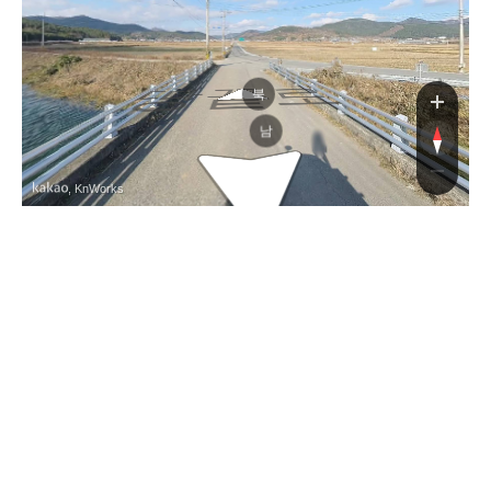
땅끝로
북
남
, KnWorks