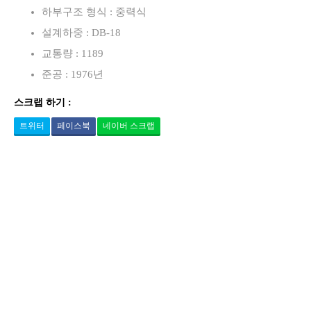
하부구조 형식 : 중력식
설계하중 : DB-18
교통량 : 1189
준공 : 1976년
스크랩 하기 :
트위터
페이스북
네이버 스크랩