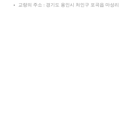
교량의 주소 : 경기도 용인시 처인구 포곡읍 마성리