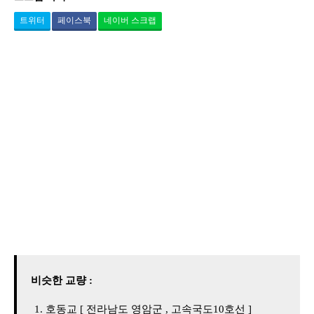
트위터
페이스북
네이버 스크랩
비슷한 교량 :
호동교 [ 전라남도 영암군 , 고속국도10호선 ]