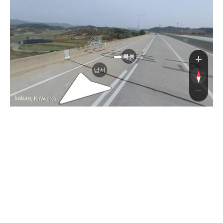
공
공주
북동
남서
, KnWorks