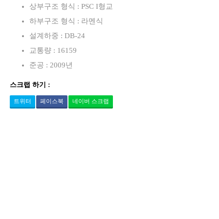
상부구조 형식 : PSC I형교
하부구조 형식 : 라멘식
설계하중 : DB-24
교통량 : 16159
준공 : 2009년
스크랩 하기 :
트위터
페이스북
네이버 스크랩