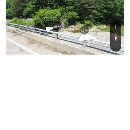
북서
남동
, KnWorks