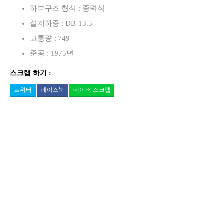
하부구조 형식 : 중력식
설계하중 : DB-13.5
교통량 : 749
준공 : 1975년
스크랩 하기 :
트위터
페이스북
네이버 스크랩