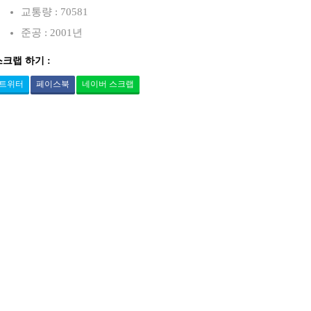
교통량 : 70581
준공 : 2001년
스크랩 하기 :
트위터
페이스북
네이버 스크랩