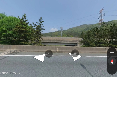
무기2
남해고속도로
동
서
, KnWorks