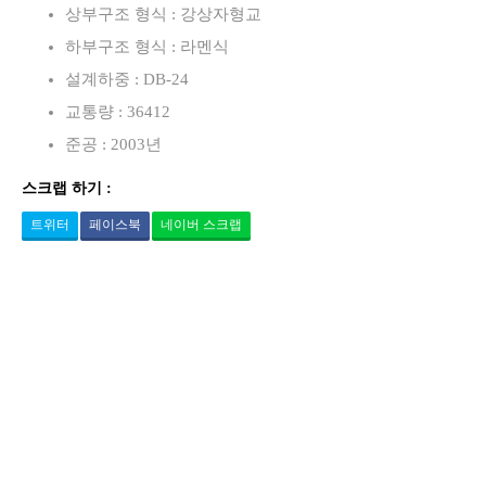
상부구조 형식 : 강상자형교
하부구조 형식 : 라멘식
설계하중 : DB-24
교통량 : 36412
준공 : 2003년
스크랩 하기 :
트위터
페이스북
네이버 스크랩