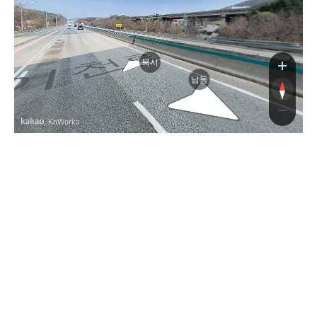
속
로
북서
남동
, KnWorks