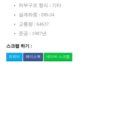
하부구조 형식 : 기타
설계하중 : DB-24
교통량 : 64637
준공 : 1987년
스크랩 하기 :
트위터
페이스북
네이버 스크랩