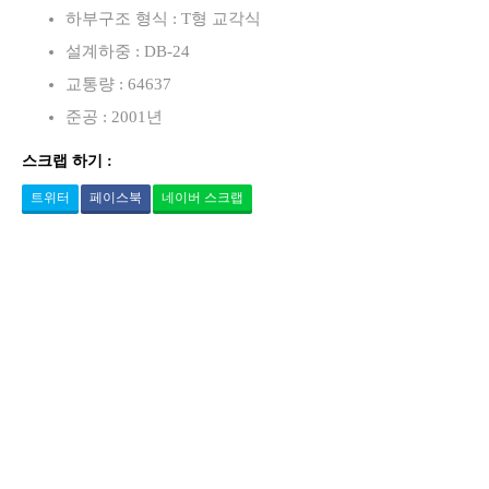
하부구조 형식 : T형 교각식
설계하중 : DB-24
교통량 : 64637
준공 : 2001년
스크랩 하기 :
트위터
페이스북
네이버 스크랩