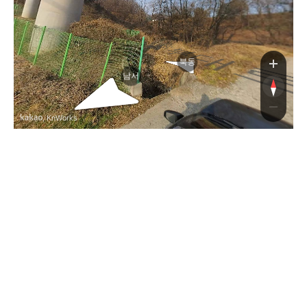
637번길
번길
북동
남서
, KnWorks