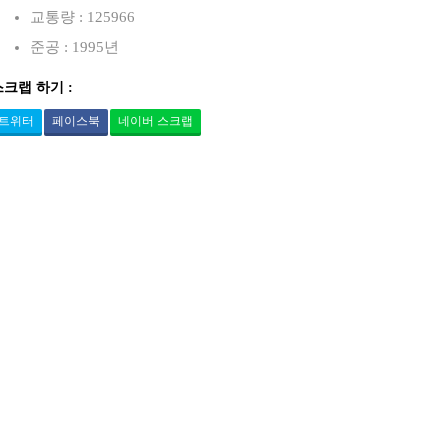
교통량 : 125966
준공 : 1995년
스크랩 하기 :
트위터
페이스북
네이버 스크랩