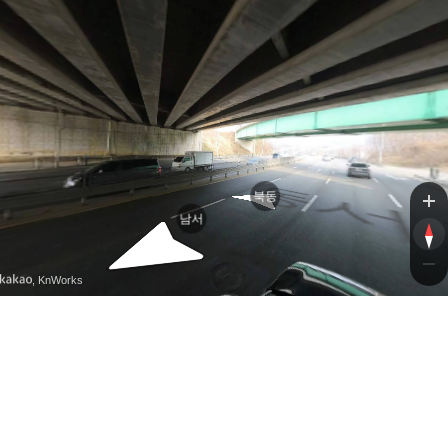
북동
남서
, KnWorks