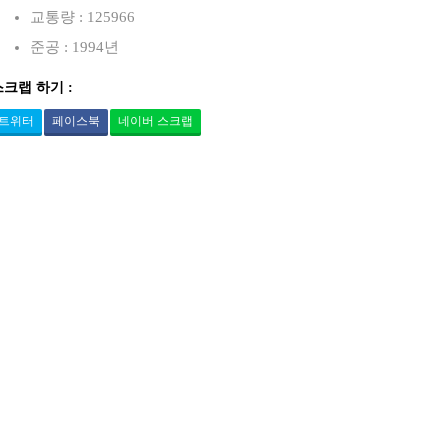
교통량 : 125966
준공 : 1994년
스크랩 하기 :
트위터
페이스북
네이버 스크랩