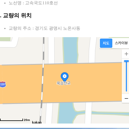
노선명 : 고속국도110호선
2. 교량의 위치
교량의 주소 : 경기도 광명시 노온사동
20m