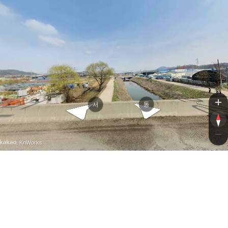
제2경인고속도로
제2경인고속도로
동
서
, KnWorks