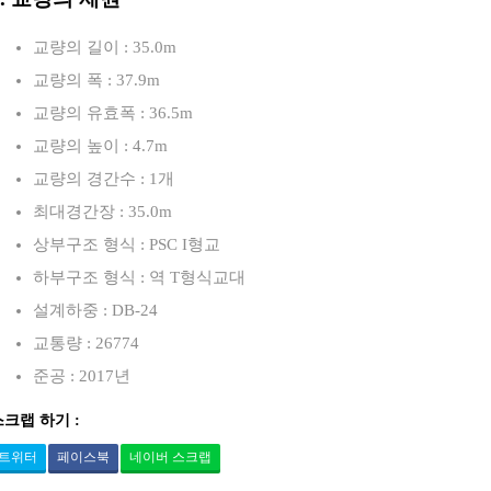
교량의 길이 : 35.0m
교량의 폭 : 37.9m
교량의 유효폭 : 36.5m
교량의 높이 : 4.7m
교량의 경간수 : 1개
최대경간장 : 35.0m
상부구조 형식 : PSC I형교
하부구조 형식 : 역 T형식교대
설계하중 : DB-24
교통량 : 26774
준공 : 2017년
스크랩 하기 :
트위터
페이스북
네이버 스크랩