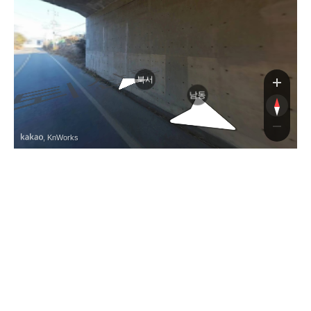
퇴
퇴
북서
남동
, KnWorks