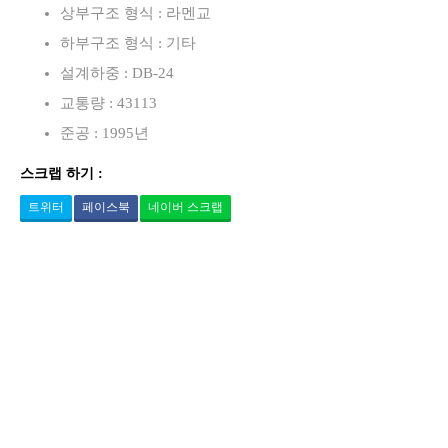
상부구조 형식 : 라멘교
하부구조 형식 : 기타
설계하중 : DB-24
교통량 : 43113
준공 : 1995년
스크랩 하기 :
트위터
페이스북
네이버 스크랩