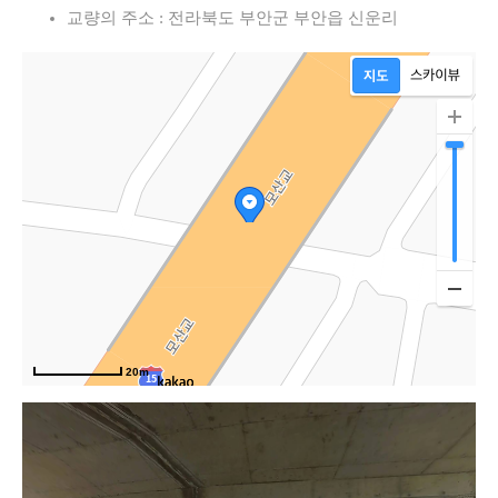
교량의 주소 : 전라북도 부안군 부안읍 신운리
20m