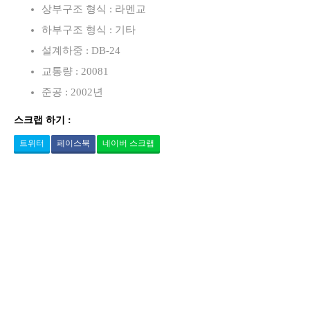
상부구조 형식 : 라멘교
하부구조 형식 : 기타
설계하중 : DB-24
교통량 : 20081
준공 : 2002년
스크랩 하기 :
트위터
페이스북
네이버 스크랩