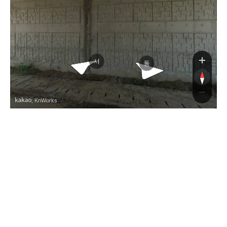
서해안고속도로
서해안고속도로
서
동
, KnWorks