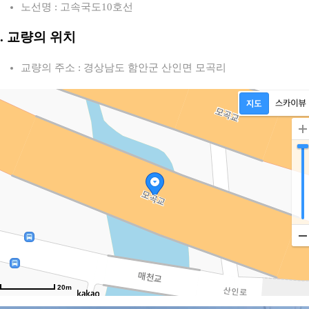
노선명 : 고속국도10호선
2. 교량의 위치
교량의 주소 : 경상남도 함안군 산인면 모곡리
20m