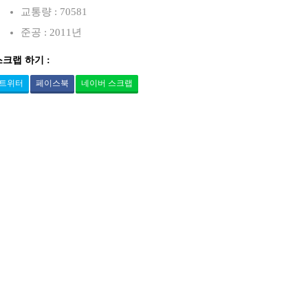
교통량 : 70581
준공 : 2011년
스크랩 하기 :
트위터
페이스북
네이버 스크랩