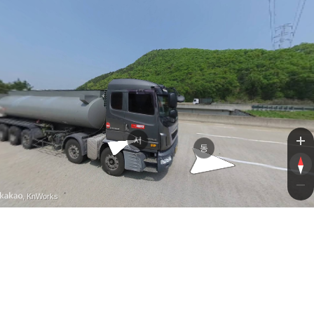
서
동
, KnWorks