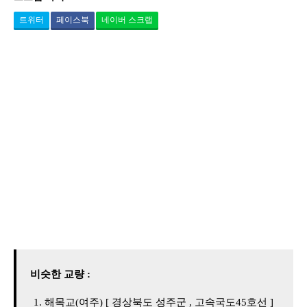
트위터
페이스북
네이버 스크랩
비슷한 교량 :
해목교(여주) [ 경상북도 성주군 , 고속국도45호선 ]