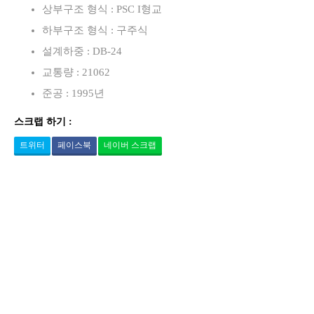
상부구조 형식 : PSC I형교
하부구조 형식 : 구주식
설계하중 : DB-24
교통량 : 21062
준공 : 1995년
스크랩 하기 :
트위터
페이스북
네이버 스크랩