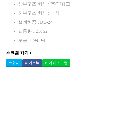
상부구조 형식 : PSC I형교
하부구조 형식 : 벽식
설계하중 : DB-24
교통량 : 21062
준공 : 1995년
스크랩 하기 :
트위터
페이스북
네이버 스크랩