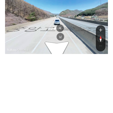
중앙고속도로
중앙고속도
북
남
, KnWorks