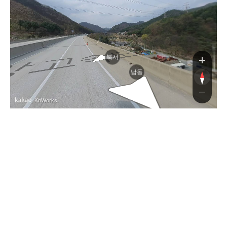
도로
북서
남동
, KnWorks