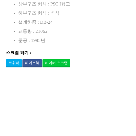
상부구조 형식 : PSC I형교
하부구조 형식 : 벽식
설계하중 : DB-24
교통량 : 21062
준공 : 1995년
스크랩 하기 :
트위터
페이스북
네이버 스크랩