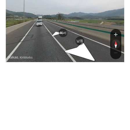
북서
남동
, KnWorks