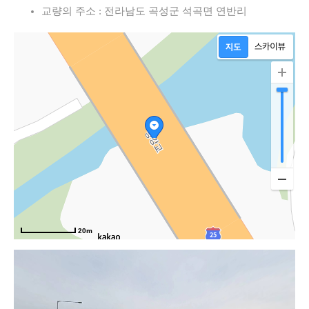
교량의 주소 : 전라남도 곡성군 석곡면 연반리
20m