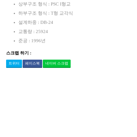
로
상부구조 형식 : PSC I형교
하부구조 형식 : T형 교각식
설계하중 : DB-24
교통량 : 25924
준공 : 1996년
스크랩 하기 :
트위터
페이스북
네이버 스크랩