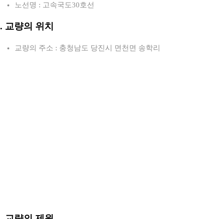
노선명 : 고속국도30호선
2. 교량의 위치
교량의 주소 : 충청남도 당진시 면천면 송학리
3. 교량의 제원