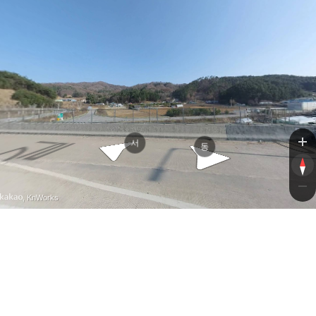
거품소
영동고속도로
서
동
, KnWorks