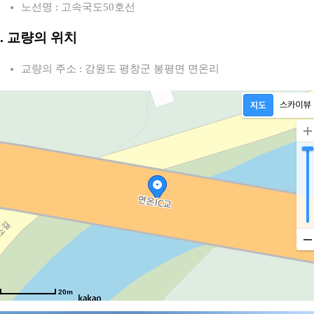
노선명 : 고속국도50호선
2. 교량의 위치
교량의 주소 : 강원도 평창군 봉평면 면온리
20m