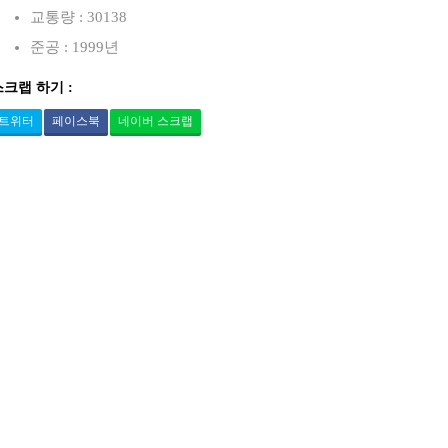
교통량 : 30138
준공 : 1999년
스크랩 하기 :
트위터
페이스북
네이버 스크랩