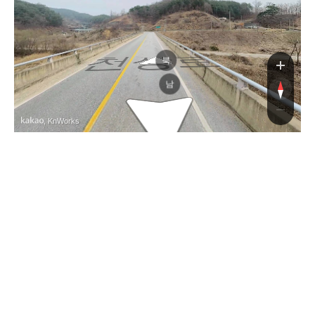
천상로
북
남
, KnWorks