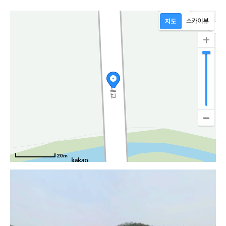
20m
천상로