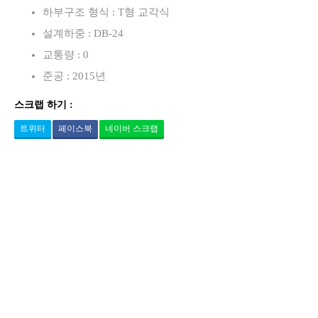
하부구조 형식 : T형 교각식
설계하중 : DB-24
교통량 : 0
준공 : 2015년
스크랩 하기 :
트위터
페이스북
네이버 스크랩