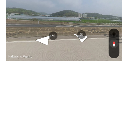
남해고속도로
남해고속도로
동
서
, KnWorks