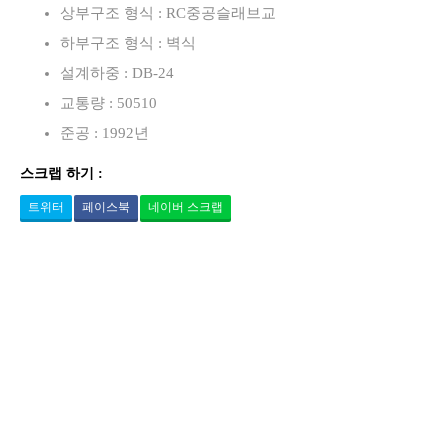
상부구조 형식 : RC중공슬래브교
하부구조 형식 : 벽식
설계하중 : DB-24
교통량 : 50510
준공 : 1992년
스크랩 하기 :
트위터
페이스북
네이버 스크랩