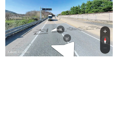
전고속도로
북
남
, KnWorks