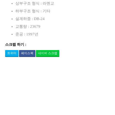
상부구조 형식 : 라멘교
하부구조 형식 : 기타
설계하중 : DB-24
교통량 : 23679
준공 : 1997년
스크랩 하기 :
트위터
페이스북
네이버 스크랩