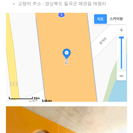
교량의 주소 : 경상북도 칠곡군 왜관읍 매원리
20m