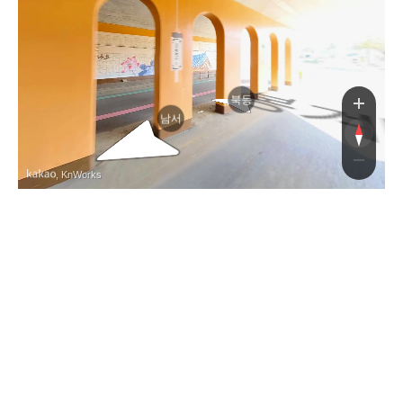
로
북동
남서
, KnWorks