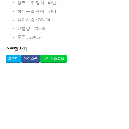
상부구조 형식 : 라멘교
하부구조 형식 : 기타
설계하중 : DB-24
교통량 : 73936
준공 : 2003년
스크랩 하기 :
트위터
페이스북
네이버 스크랩