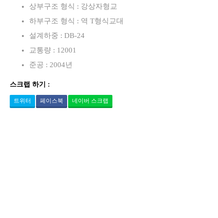
상부구조 형식 : 강상자형교
하부구조 형식 : 역 T형식교대
설계하중 : DB-24
교통량 : 12001
준공 : 2004년
스크랩 하기 :
트위터
페이스북
네이버 스크랩