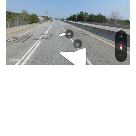
고속도로
북
남
, KnWorks