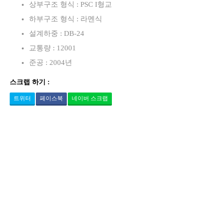
상부구조 형식 : PSC I형교
하부구조 형식 : 라멘식
설계하중 : DB-24
교통량 : 12001
준공 : 2004년
스크랩 하기 :
트위터
페이스북
네이버 스크랩