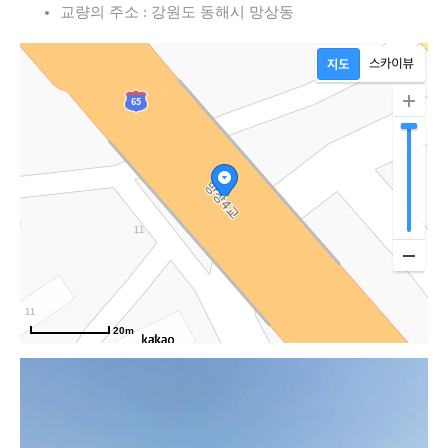
길
교량의 주소 : 강원도 동해시 망상동
20m