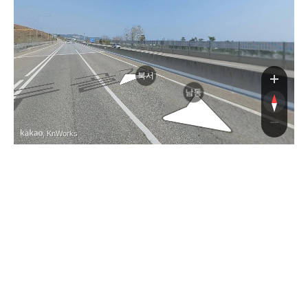
길
북서
남동
, KnWorks