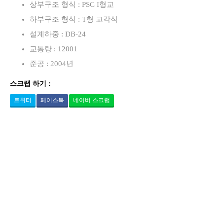
상부구조 형식 : PSC I형교
하부구조 형식 : T형 교각식
설계하중 : DB-24
교통량 : 12001
준공 : 2004년
스크랩 하기 :
트위터
페이스북
네이버 스크랩