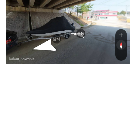
북동
남서
, KnWorks