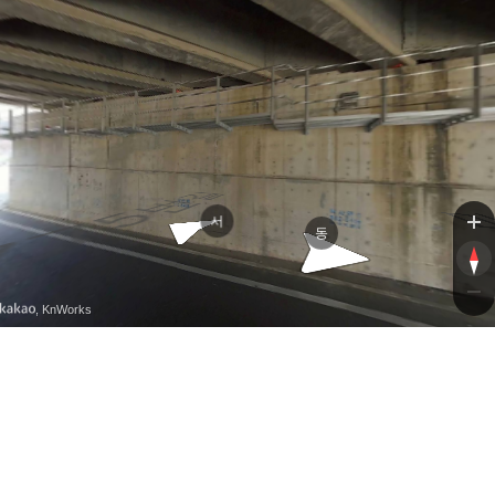
금관대로775
금관대로775번
서
동
, KnWorks