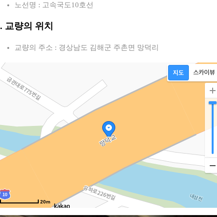
노선명 : 고속국도10호선
2. 교량의 위치
교량의 주소 : 경상남도 김해군 주촌면 망덕리
20m