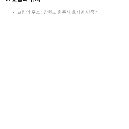
교량의 주소 : 강원도 원주시 호저면 만종리