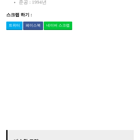
준공 : 1994년
스크랩 하기 :
트위터
페이스북
네이버 스크랩