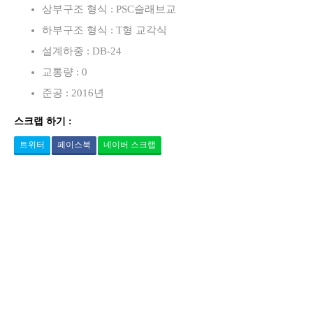
상부구조 형식 : PSC슬래브교
하부구조 형식 : T형 교각식
설계하중 : DB-24
교통량 : 0
준공 : 2016년
스크랩 하기 :
트위터
페이스북
네이버 스크랩