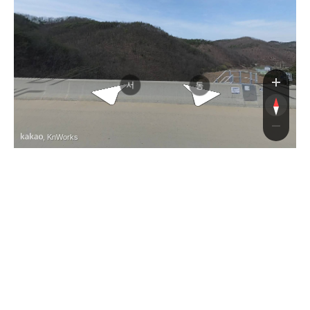
만음개골길
당진영덕고속도로
서
동
, KnWorks