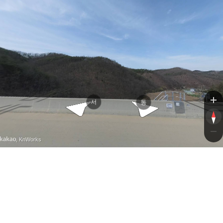
만음개골길
당진영덕고속도로
서
동
, KnWorks