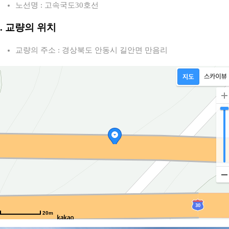
노선명 : 고속국도30호선
2. 교량의 위치
교량의 주소 : 경상북도 안동시 길안면 만음리
20m