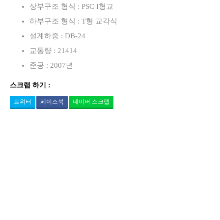
상부구조 형식 : PSC I형교
하부구조 형식 : T형 교각식
설계하중 : DB-24
교통량 : 21414
준공 : 2007년
스크랩 하기 :
트위터
페이스북
네이버 스크랩