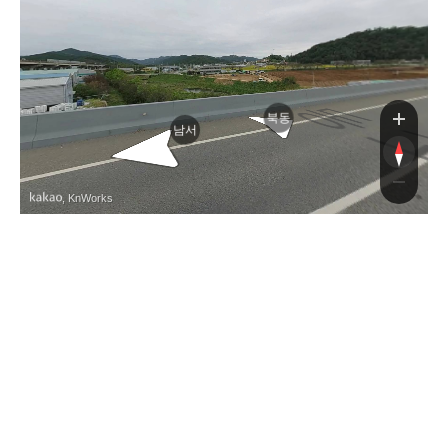
령로
북동
남서
, KnWorks