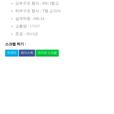
상부구조 형식 : PSC I형교
하부구조 형식 : T형 교각식
설계하중 : DB-24
교통량 : 17157
준공 : 2011년
스크랩 하기 :
트위터
페이스북
네이버 스크랩