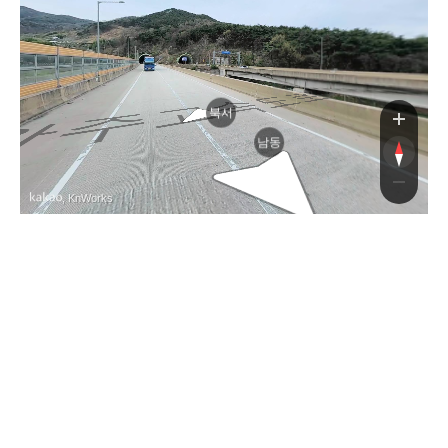
북서
남동
, KnWorks